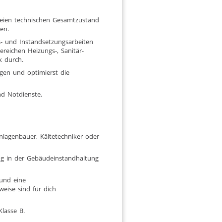
reien technischen Gesamtzustand
en.
s- und Instandsetzungsarbeiten
reichen Heizungs-, Sanitär-
k durch.
gen und optimierst die
nd Notdienste.
nlagenbauer, Kältetechniker oder
ng in der Gebäudeinstandhaltung
 und eine
eise sind für dich
lasse B.