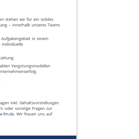
n stehen wir für ein solides
ang – innerhalb unseres Teams
es Aufgabengebiet in einem
ndividuelle
tattung.
iablen Vergütungsmodellen
Unternehmenserfolg.
s
gen inkl. Gehaltsvorstellungen
m oder sonstige Fragen zur
e-fm.de
. Wir freuen uns auf