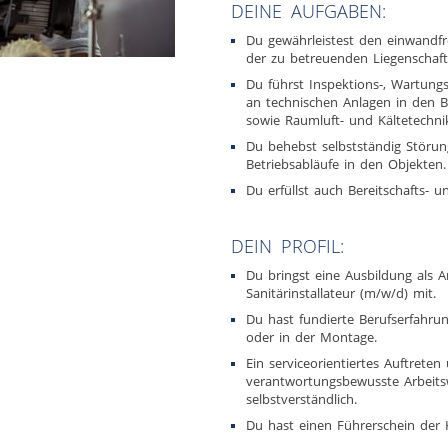
DEINE AUFGABEN:
Du gewährleistest den einwandf
der zu betreuenden Liegenschaft
Du führst Inspektions-, Wartung
an technischen Anlagen in den Be
sowie Raumluft- und Kältetechni
Du behebst selbstständig Störun
Betriebsabläufe in den Objekten.
Du erfüllst auch Bereitschafts- u
DEIN PROFIL:
Du bringst eine Ausbildung als A
Sanitärinstallateur (m/w/d) mit.
Du hast fundierte Berufserfahru
oder in der Montage.
Ein serviceorientiertes Auftreten
verantwortungsbewusste Arbeitsw
selbstverständlich.
Du hast einen Führerschein der K